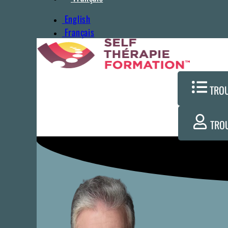
English
Français
TRO
TRO