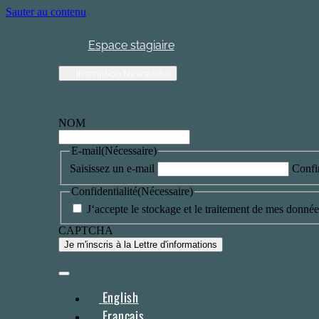
Sauter au contenu
Espace stagiaire
Inscription Newsletter
NOM
E-mail
(Nécessaire)
Saisissez un e-mail
Confi
Confidentialité
(Nécessaire)
J‘accepte le stockage et le traitement de mes données
CAPTCHA
English
Français