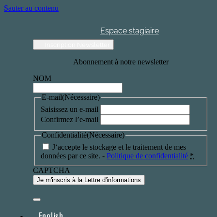
Sauter au contenu
Espace stagiaire
Inscription Newsletter
Abonnement à notre newsletter
NOM
E-mail
(Nécessaire)
Saisissez un e-mail
Confirmez l’e-mail
Confidentialité
(Nécessaire)
J‘accepte le stockage et le traitement de mes
données par ce site. -
Politique de confidentialité
*
CAPTCHA
English