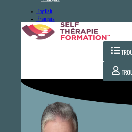
English
Français
TRO
TRO