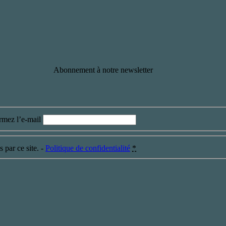
Abonnement à notre newsletter
rmez l’e-mail
 par ce site. -
Politique de confidentialité
*