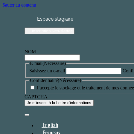
Sauter au contenu
Espace stagiaire
Inscription Newsletter
NOM
E-mail
(Nécessaire)
Saisissez un e-mail
Confi
Confidentialité
(Nécessaire)
J‘accepte le stockage et le traitement de mes données
CAPTCHA
English
Français