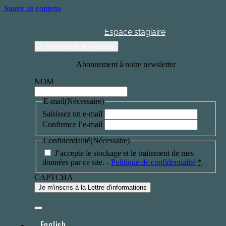
Sauter au contenu
Espace stagiaire
Inscription Newsletter
Abonnement à notre newsletter
NOM
E-mail
(Nécessaire)
Saisissez un e-mail
Confirmez l’e-mail
Confidentialité
(Nécessaire)
J‘accepte le stockage et le traitement de mes
données par ce site. -
Politique de confidentialité
*
CAPTCHA
English