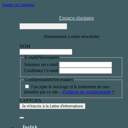
Sauter au contenu
Espace stagiaire
Inscription Newsletter
Abonnement à notre newsletter
NOM
E-mail
(Nécessaire)
Saisissez un e-mail
Confirmez l’e-mail
Confidentialité
(Nécessaire)
J‘accepte le stockage et le traitement de mes
données par ce site. -
Politique de confidentialité
*
CAPTCHA
English