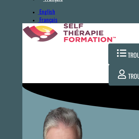
English
Français
TRO
TRO