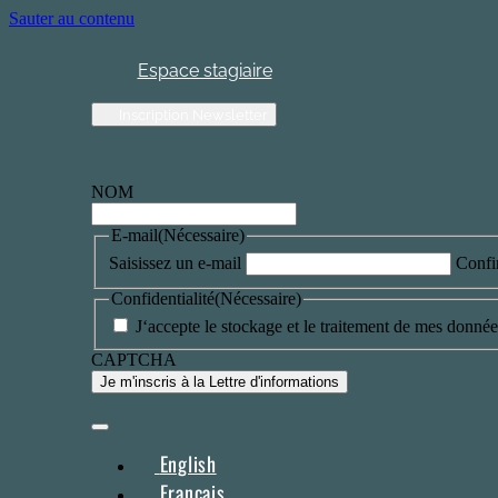
Sauter au contenu
Espace stagiaire
Inscription Newsletter
NOM
E-mail
(Nécessaire)
Saisissez un e-mail
Confi
Confidentialité
(Nécessaire)
J‘accepte le stockage et le traitement de mes données
CAPTCHA
English
Français