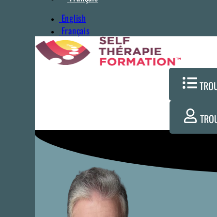
English
Français
TRO
TRO