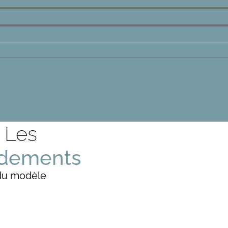
Les
dements
du modèle