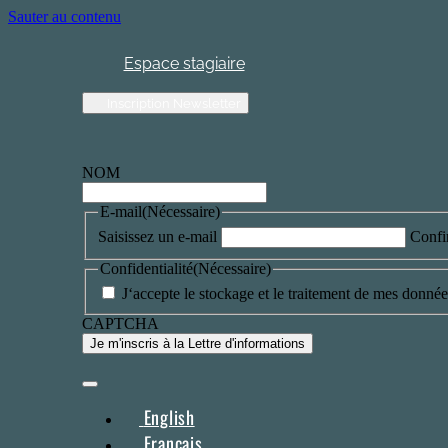
Sauter au contenu
Espace stagiaire
Inscription Newsletter
NOM
E-mail
(Nécessaire)
Saisissez un e-mail
Confi
Confidentialité
(Nécessaire)
J‘accepte le stockage et le traitement de mes données
CAPTCHA
English
Français