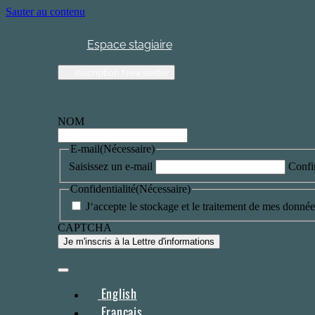
Sauter au contenu
Espace stagiaire
Inscription Newsletter
NOM
E-mail
(Nécessaire)
Saisissez un e-mail
Confi
Confidentialité
(Nécessaire)
J‘accepte le stockage et le traitement de mes données
CAPTCHA
English
Français