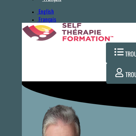
English
Français
TRO
TRO