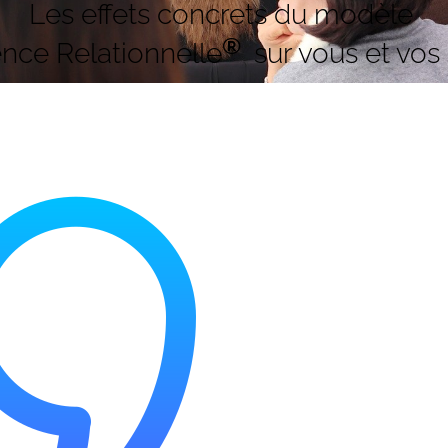
Les effets concrets du modèle
®
ence Relationnelle
sur vous et vos 