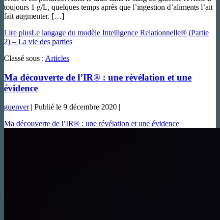
toujours 1 g/L, quelques temps après que l’ingestion d’aliments l’ait
fait augmenter. […]
Lire plus
Le langage du modèle Intelligence Relationnelle® (Partie
2) – La vie des parties
Classé sous :
Articles
Ma découverte de l’IR® : une révélation et une
évidence
guenver
|
Publié le
9 décembre 2020
|
Ma découverte de l’IR® : une révélation et une évidence