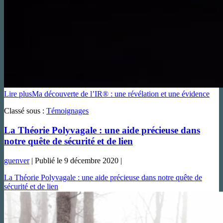
Lire plus
Ma découverte de l’IR® : une révélation et une évidence
Classé sous :
Témoignages
La Théorie Polyvagale : une aide précieuse dans
notre quête de sécurité et de lien
guenver
|
Publié le
9 décembre 2020
|
La Théorie Polyvagale : une aide précieuse dans notre quête de
sécurité et de lien