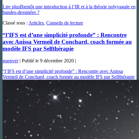
Lire plus
Bientôt une introduction à l’IR et à la théorie polyvagale en
bandes-dessinées ?
Classé sous :
Articles
,
Conseils de lecture
“l’IFS est d’une simplicité profonde” : Rencontre
avec Anissa Vermeil de Conchard, coach formée au
modèle IFS par Selfthérapie
guenver
|
Publié le
9 décembre 2020
|
“l’IFS est d’une simplicité profonde” : Rencontre avec Anissa
Vermeil de Conchard, coach formée au modèle IFS par Selfthérapie