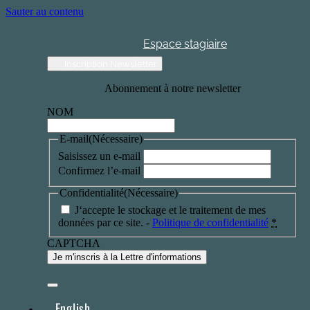
Sauter au contenu
Espace stagiaire
Inscription Newsletter
Abonnement à notre newsletter
NOM
E-mail
(Nécessaire)
Saisissez un e-mail
Confirmez l’e-mail
Confidentialité
(Nécessaire)
J‘accepte le stockage et le traitement de mes
données par ce site. -
Politique de confidentialité
*
CAPTCHA
English