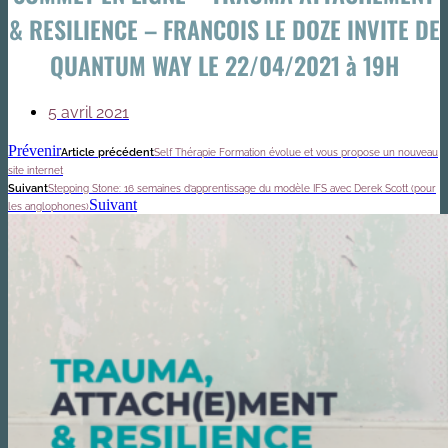
& RESILIENCE – FRANCOIS LE DOZE INVITE DE
QUANTUM WAY LE 22/04/2021 à 19H
5 avril 2021
Prévenir
Article précédent
Self Thérapie Formation évolue et vous propose un nouveau
site internet
Suivant
Stepping Stone: 16 semaines d’apprentissage du modèle IFS avec Derek Scott (pour
Suivant
les anglophones)