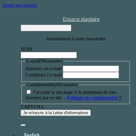
Sauter au contenu
Espace stagiaire
Inscription Newsletter
Abonnement à notre newsletter
NOM
E-mail
(Nécessaire)
Saisissez un e-mail
Confirmez l’e-mail
Confidentialité
(Nécessaire)
J‘accepte le stockage et le traitement de mes
données par ce site. -
Politique de confidentialité
*
CAPTCHA
English