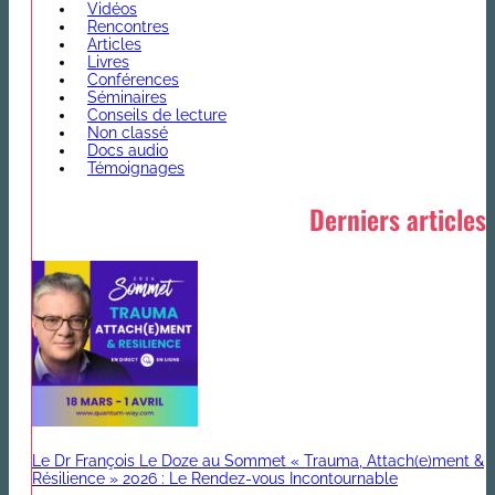
Vidéos
Rencontres
Articles
Livres
Conférences
Séminaires
Conseils de lecture
Non classé
Docs audio
Témoignages
Derniers articles
Le Dr François Le Doze au Sommet « Trauma, Attach(e)ment &
Résilience » 2026 : Le Rendez-vous Incontournable