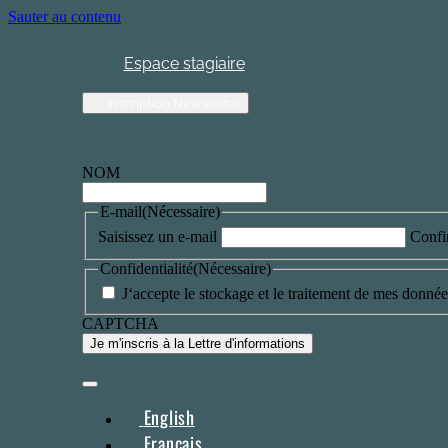
Sauter au contenu
Espace stagiaire
Inscription Newsletter
NOM
E-mail
(Nécessaire)
Saisissez un e-mail
Confi
Confidentialité
(Nécessaire)
J‘accepte le stockage et le traitement de mes données
CAPTCHA
English
Français