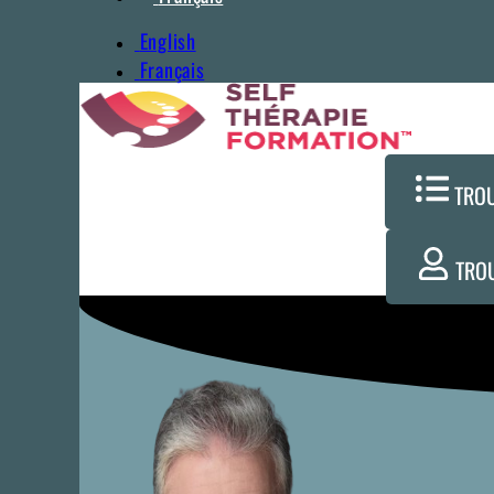
English
Français
TRO
TRO