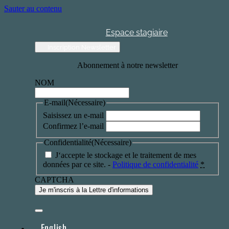
Sauter au contenu
Espace stagiaire
Inscription Newsletter
Abonnement à notre newsletter
NOM
E-mail
(Nécessaire)
Saisissez un e-mail
Confirmez l’e-mail
Confidentialité
(Nécessaire)
J‘accepte le stockage et le traitement de mes
données par ce site. -
Politique de confidentialité
*
CAPTCHA
English