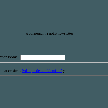
Abonnement à notre newsletter
rmez l’e-mail
 par ce site. -
Politique de confidentialité
*