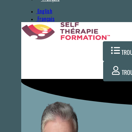
English
Français
TRO
TRO