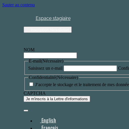
Sauter au contenu
Espace stagiaire
Inscription Newsletter
NOM
E-mail
(Nécessaire)
Saisissez un e-mail
Confi
Confidentialité
(Nécessaire)
J‘accepte le stockage et le traitement de mes données
CAPTCHA
English
Français