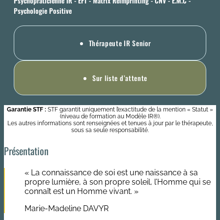
Psychopraticienne IR - EFT - Matrix Reimprinting - CNV - E.M.C -
Psychologie Positive
Thérapeute IR Senior
Sur liste d’attente
Garantie STF :
STF garantit uniquement l’exactitude de la mention « Statut »
(niveau de formation au Modèle IR®).
Les autres informations sont renseignées et tenues à jour par le thérapeute,
sous sa seule responsabilité.
Présentation
« La connaissance de soi est une naissance à sa
propre lumière, à son propre soleil, l’Homme qui se
connaît est un Homme vivant. »
Marie-Madeline DAVYR