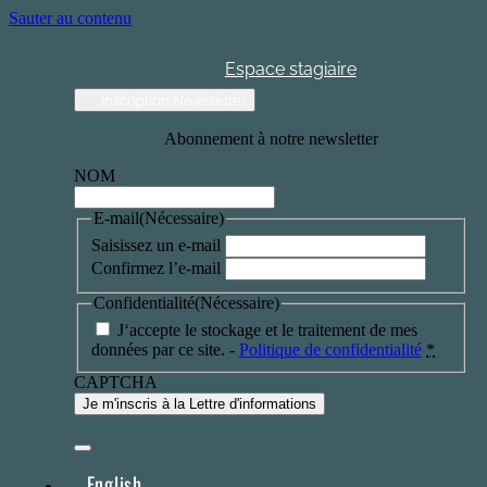
Sauter au contenu
Espace stagiaire
Inscription Newsletter
Abonnement à notre newsletter
NOM
E-mail
(Nécessaire)
Saisissez un e-mail
Confirmez l’e-mail
Confidentialité
(Nécessaire)
J‘accepte le stockage et le traitement de mes
données par ce site. -
Politique de confidentialité
*
CAPTCHA
English