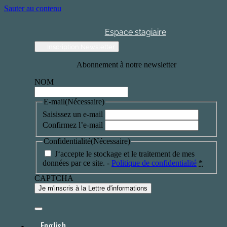
Sauter au contenu
Espace stagiaire
Inscription Newsletter
Abonnement à notre newsletter
NOM
E-mail
(Nécessaire)
Saisissez un e-mail
Confirmez l’e-mail
Confidentialité
(Nécessaire)
J‘accepte le stockage et le traitement de mes
données par ce site. -
Politique de confidentialité
*
CAPTCHA
English