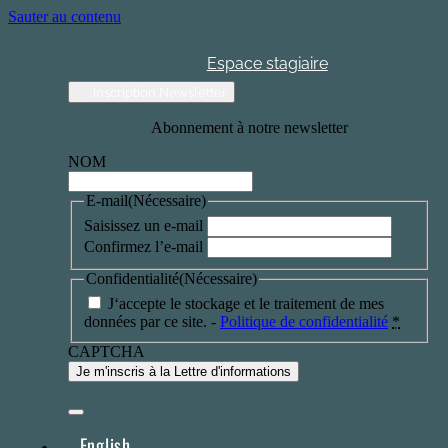
Sauter au contenu
Espace stagiaire
Inscription Newsletter
Abonnement à notre newsletter
NOM
E-mail
(Nécessaire)
Saisissez un e-mail
Confirmez l’e-mail
Confidentialité
(Nécessaire)
J‘accepte le stockage et le traitement de mes
données par ce site. -
Politique de confidentialité
*
CAPTCHA
English