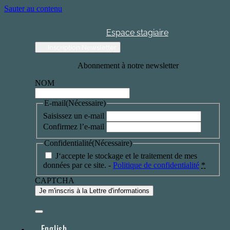
Sauter au contenu
Espace stagiaire
Inscription Newsletter
Abonnement à notre newsletter
NOM
E-mail
(Nécessaire)
Saisissez un e-mail
Confirmez l’e-mail
Confidentialité
(Nécessaire)
J‘accepte le stockage et le traitement de mes
données par ce site. -
Politique de confidentialité
*
CAPTCHA
English