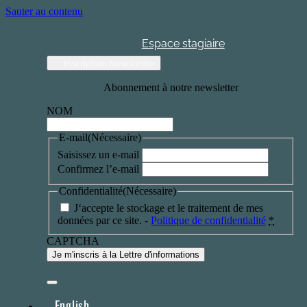
Sauter au contenu
Espace stagiaire
Inscription Newsletter
Abonnement à notre newsletter
NOM
E-mail
(Nécessaire)
Saisissez un e-mail
Confirmez l’e-mail
Confidentialité
(Nécessaire)
J‘accepte le stockage et le traitement de mes
données par ce site. -
Politique de confidentialité
*
CAPTCHA
English