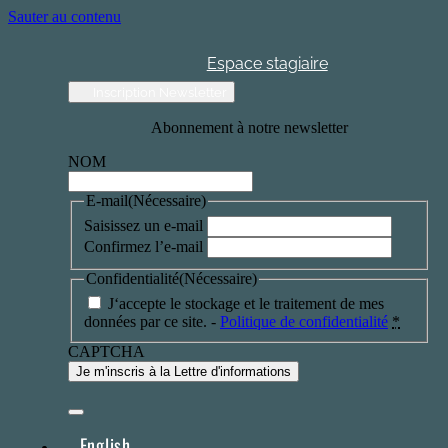
Sauter au contenu
Espace stagiaire
Inscription Newsletter
Abonnement à notre newsletter
NOM
E-mail
(Nécessaire)
Saisissez un e-mail
Confirmez l’e-mail
Confidentialité
(Nécessaire)
J‘accepte le stockage et le traitement de mes
données par ce site. -
Politique de confidentialité
*
CAPTCHA
English