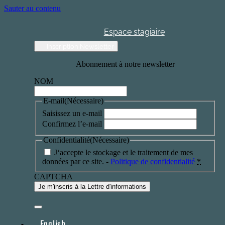
Sauter au contenu
Espace stagiaire
Inscription Newsletter
Abonnement à notre newsletter
NOM
E-mail
(Nécessaire)
Saisissez un e-mail
Confirmez l’e-mail
Confidentialité
(Nécessaire)
J‘accepte le stockage et le traitement de mes
données par ce site. -
Politique de confidentialité
*
CAPTCHA
English