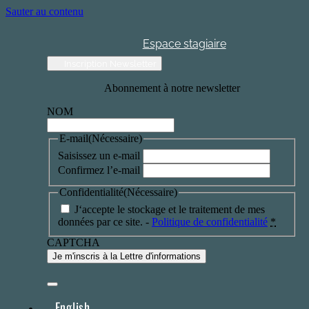
Sauter au contenu
Espace stagiaire
Inscription Newsletter
Abonnement à notre newsletter
NOM
E-mail
(Nécessaire)
Saisissez un e-mail
Confirmez l’e-mail
Confidentialité
(Nécessaire)
J‘accepte le stockage et le traitement de mes
données par ce site. -
Politique de confidentialité
*
CAPTCHA
English