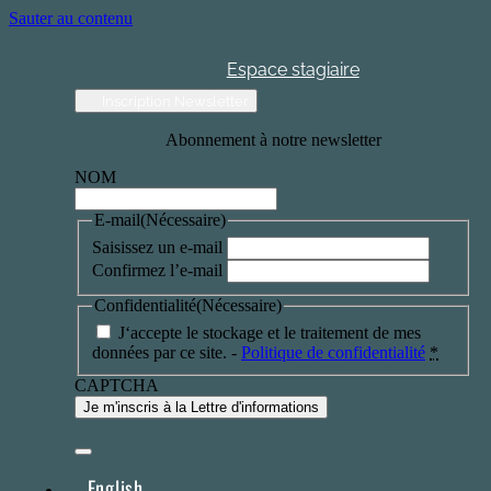
Sauter au contenu
Espace stagiaire
Inscription Newsletter
Abonnement à notre newsletter
NOM
E-mail
(Nécessaire)
Saisissez un e-mail
Confirmez l’e-mail
Confidentialité
(Nécessaire)
J‘accepte le stockage et le traitement de mes
données par ce site. -
Politique de confidentialité
*
CAPTCHA
English