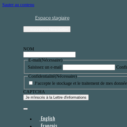
Sauter au contenu
Espace stagiaire
Inscription Newsletter
NOM
E-mail
(Nécessaire)
Saisissez un e-mail
Confi
Confidentialité
(Nécessaire)
J‘accepte le stockage et le traitement de mes données
CAPTCHA
English
Français