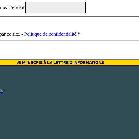
mez l’e-mail
ar ce site. -
Politique de confidentialité
*
res