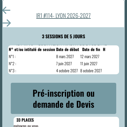
IR1 #114- LYON 2026-2027
3 SESSIONS DE 5 JOURS
IR1 #149 – FORMATION NIVEAU DE BASE EN IR –
N° et/ou intitulé de session
Date de début
Date de fin
H
FORMAT HYBRIDE – MONTRÉAL – CANADA
N°1 :
8 mars 2027
12 mars 2027
N°2 :
7 juin 2027
11 juin 2027
N°3 :
4 octobre 2027
8 octobre 2027
Pré-inscription ou
demande de Devis
33
PLACES
PRÉSENTIEL OU VISIO: