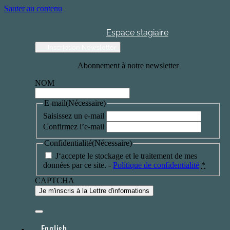
Sauter au contenu
Espace stagiaire
Inscription Newsletter
Abonnement à notre newsletter
NOM
E-mail
(Nécessaire)
Saisissez un e-mail
Confirmez l’e-mail
Confidentialité
(Nécessaire)
J‘accepte le stockage et le traitement de mes
données par ce site. -
Politique de confidentialité
*
CAPTCHA
English