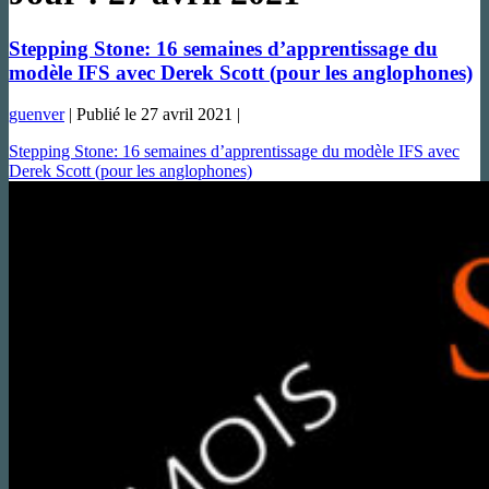
Stepping Stone: 16 semaines d’apprentissage du
modèle IFS avec Derek Scott (pour les anglophones)
guenver
|
Publié le
27 avril 2021
|
Stepping Stone: 16 semaines d’apprentissage du modèle IFS avec
Derek Scott (pour les anglophones)