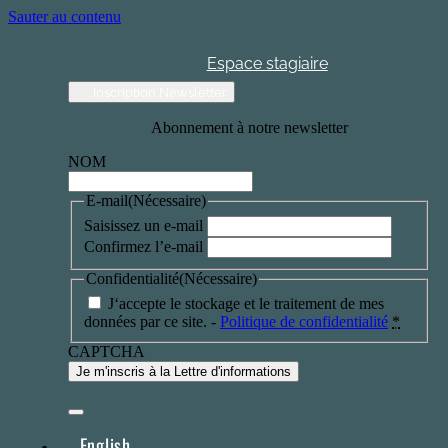
Sauter au contenu
Espace stagiaire
Inscription Newsletter
Abonnement à notre newsletter
NOM
E-mail
(Nécessaire)
Saisissez un e-mail
Confirmez l’e-mail
Confidentialité
(Nécessaire)
J‘accepte le stockage et le traitement de mes
données par ce site. -
Politique de confidentialité
*
CAPTCHA
English