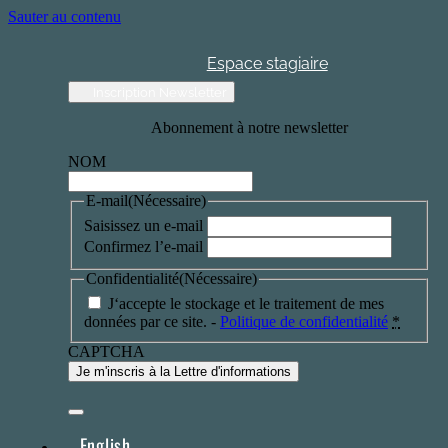
Sauter au contenu
Espace stagiaire
Inscription Newsletter
Abonnement à notre newsletter
NOM
E-mail
(Nécessaire)
Saisissez un e-mail
Confirmez l’e-mail
Confidentialité
(Nécessaire)
J‘accepte le stockage et le traitement de mes
données par ce site. -
Politique de confidentialité
*
CAPTCHA
English