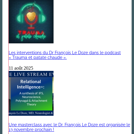
Les interventions du Dr François Le Doze dans le podcast
« Trauma et patate chaude ».
11 août 2025
Une masterclass avec le Dr. François Le Doze est organisée le
13 novembre prochain !