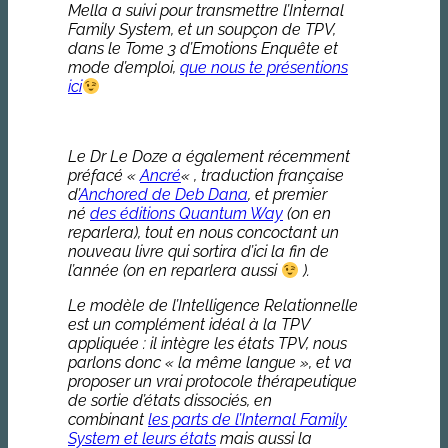
Mella a suivi pour transmettre l’Internal
Family System, et un soupçon de TPV,
dans le Tome 3 d’Emotions Enquête et
mode d’emploi,
que nous te présentions
ici
Le Dr Le Doze a également récemment
préfacé «
Ancré
« , traduction française
d’
Anchored de Deb Dana
, et premier
né
des éditions Quantum Way
(on en
reparlera), tout en nous concoctant un
nouveau livre qui sortira d’ici la fin de
l’année (on en reparlera aussi
).
Le modèle de l’Intelligence Relationnelle
est un complément idéal à la TPV
appliquée : il intègre les états TPV, nous
parlons donc « la même langue », et va
proposer un vrai protocole thérapeutique
de sortie d’états dissociés, en
combinant
les parts de l’Internal Family
System et leurs états
mais aussi la