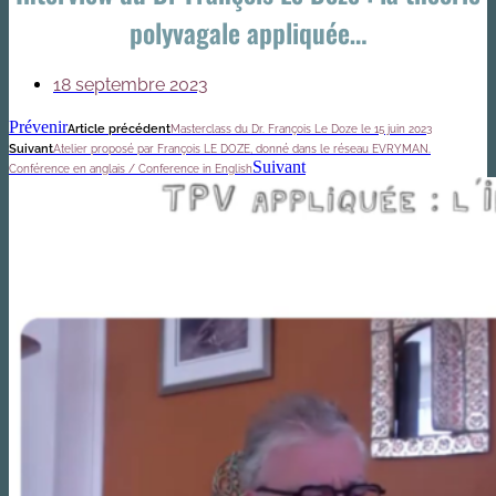
polyvagale appliquée…
18 septembre 2023
Prévenir
Article précédent
Masterclass du Dr. François Le Doze le 15 juin 2023
Suivant
Atelier proposé par François LE DOZE, donné dans le réseau EVRYMAN.
Suivant
Conférence en anglais / Conference in English