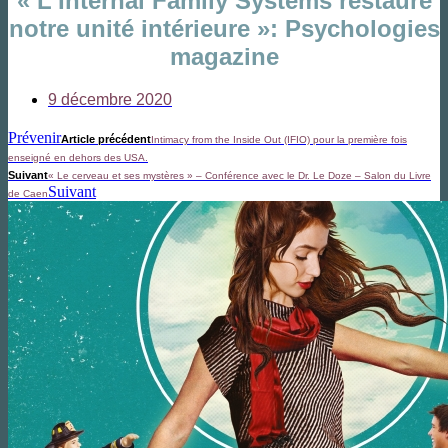
« L’Internal Family Systems restaure
notre unité intérieure »: Psychologies
magazine
9 décembre 2020
Prévenir
Article précédent
Intimacy from the Inside Out (IFIO) pour la première fois
enseigné en dehors des USA.
Suivant
« Le cerveau et ses mystères » – Conférence avec le Dr. Le Doze – Salon du Livre
Suivant
de Caen