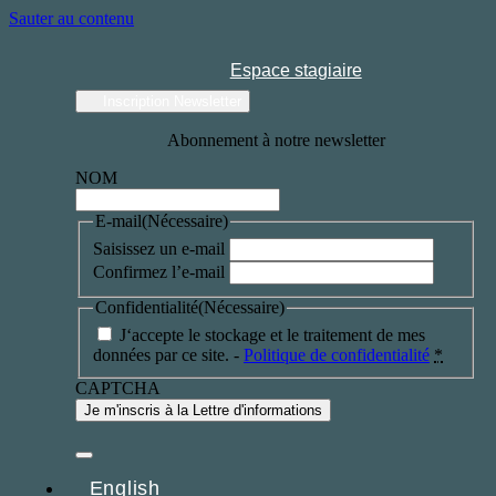
Sauter au contenu
Espace stagiaire
Inscription Newsletter
Abonnement à notre newsletter
NOM
E-mail
(Nécessaire)
Saisissez un e-mail
Confirmez l’e-mail
Confidentialité
(Nécessaire)
J‘accepte le stockage et le traitement de mes
données par ce site. -
Politique de confidentialité
*
CAPTCHA
English